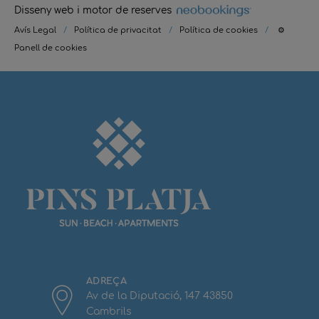
Disseny web i motor de reserves
Avís Legal
/
Política de privacitat
/
Política de cookies
/
⚙
Panell de cookies
ADREÇA
Av de la Diputació, 147 43850
Cambrils