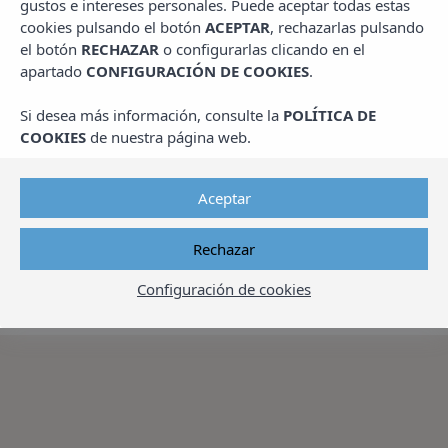
Todas sus necesidades cubiertas tanto
gustos e intereses personales. Puede aceptar todas estas
dentro como fuera de su apartamento
cookies pulsando el botón
ACEPTAR
, rechazarlas pulsando
el botón
RECHAZAR
o configurarlas clicando en el
apartado
CONFIGURACIÓN DE COOKIES
.
En Apartamentos Pins Platja, hemos diseñado
una experiencia integral para que disfrute de
Si desea más información, consulte la
POLÍTICA DE
unas vacaciones sin preocupaciones.
COOKIES
de nuestra página web.
Nuestro complejo en Cambrils está
concebido especialmente para familias,
Aceptar
ofreciendo una amplia gama de servicios y
comodidades que le permitirán cubrir todas
Rechazar
sus necesidades de ocio y descanso sin
abandonar nuestras instalaciones.
Configuración de cookies